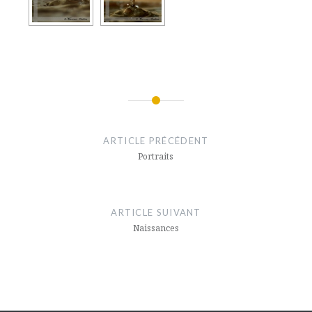
Navigation
de
ARTICLE PRÉCÉDENT
l’article
Portraits
ARTICLE SUIVANT
Naissances